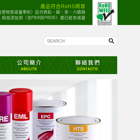
產品符合RoHS規章
：有害物質減量準則）這代表鉛、鎘、汞、六價鉻
mium）、阻焰添加劑（含PBB與PBDE）都已經有減量