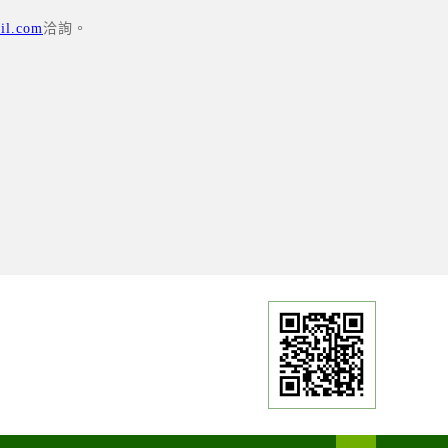
il.com
洽詢。