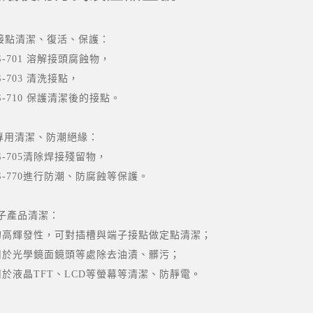
接點清潔、復活、保護：
-701
溶解接頭腐蝕物，
-703
清洗接點，
-710
保護清潔後的接點。
專用清潔、防潮絕緣：
-705
清除焊接殘留物，
-770
進行防潮、防腐蝕等保護。
電子產品清潔：
的高輝發性，可對插槽與端子接點做定點清潔；
用於光學鏡面鏡頭等處除去油漬、髒污；
用於液晶TFT、LCD等螢幕等清潔、防靜電。