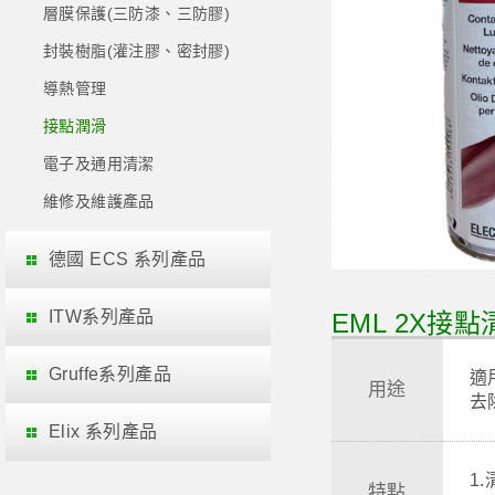
層膜保護(三防漆、三防膠)
封裝樹脂(灌注膠、密封膠)
導熱管理
接點潤滑
電子及通用清潔
維修及維護產品
德國 ECS 系列產品
ITW系列產品
EML 2X接點清
Gruffe系列產品
適
用途
去
Elix 系列產品
1
特點