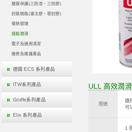
層膜保護(三防漆、三防膠)
封裝樹脂(灌注膠、密封膠)
導熱管理
接點潤滑
電子及通用清潔
維修及維護產品
德國 ECS 系列產品
ITW系列產品
ULL 高效潤滑劑
Gruffe系列產品
適
用途
可
Elix 系列產品
1