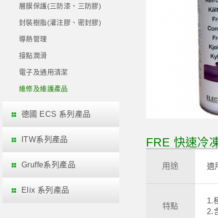
層膜保護(三防漆、三防膠)
封裝樹脂(灌注膠、密封膠)
導熱管理
接點潤滑
電子及通用清潔
維修及維護產品
德國 ECS 系列產品
ITW系列產品
FRE 快速冷凍劑 
Gruffe系列產品
用途
適
Elix 系列產品
1
特點
2