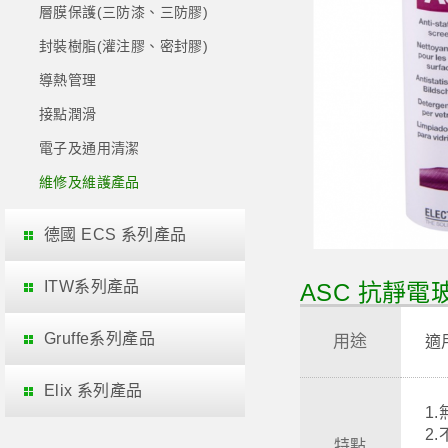
層膜保護(三防漆、三防膠)
封裝樹脂(灌注膠、密封膠)
導熱管理
接點潤滑
電子及通用清潔
維修及維護產品
德國 ECS 系列產品
ITW系列產品
ASC 抗靜電玻璃
Gruffe系列產品
用途
適
Elix 系列產品
1
2
特點