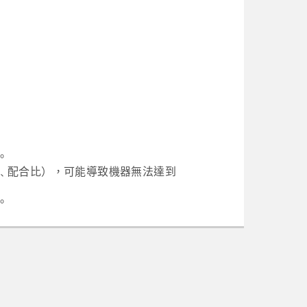
。
﹑配合比），可能導致機器無法達到
。