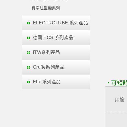
真空注型機系列
ELECTROLUBE 系列產品
德國 ECS 系列產品
ITW系列產品
Gruffe系列產品
Elix 系列產品
‧可短
用途