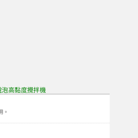
脫泡高黏度攪拌機
用。