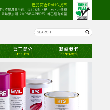
產品符合RoHS規章
：有害物質減量準則）這代表鉛、鎘、汞、六價鉻
mium）、阻焰添加劑（含PBB與PBDE）都已經有減量