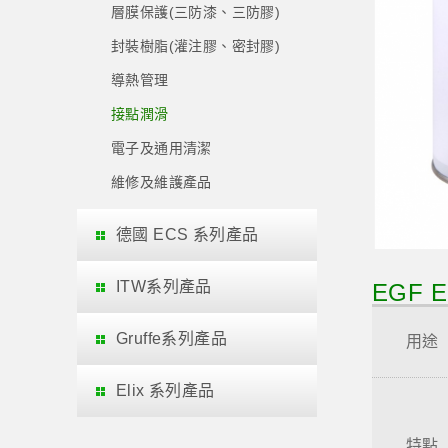
層膜保護(三防漆、三防膠)
封裝樹脂(灌注膠、密封膠)
導熱管理
接點潤滑
電子及通用清潔
維修及維護產品
德國 ECS 系列產品
ITW系列產品
EGF E
Gruffe系列產品
用途
Elix 系列產品
特點