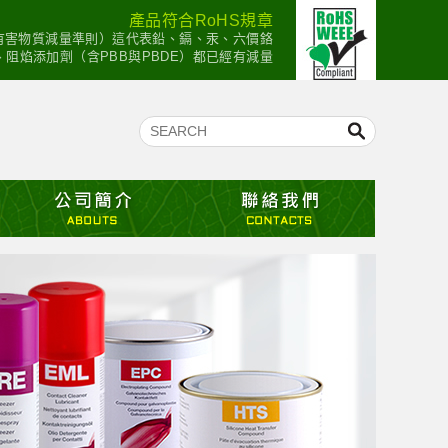
產品符合RoHS規章
：有害物質減量準則）這代表鉛、鎘、汞、六價鉻
mium）、阻焰添加劑（含PBB與PBDE）都已經有減量