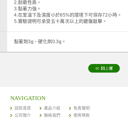
2.耐磨性高。
3.黏著力強。
4.在室溫下及濕度小於65%的環境下可保存72小時。
5.實驗證明可承受五十萬次以上的鍵盤敲擊。
黏著劑3g、硬化劑0.3g。
NAVIGATION
回到首頁
產品介紹
免責聲明
公司簡介
聯絡我們
使用條款