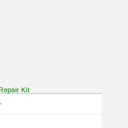
pair Kit
。