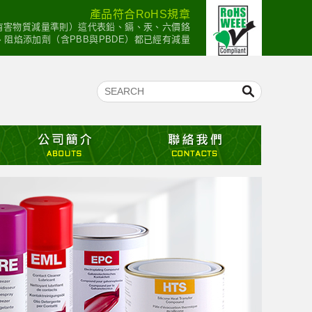
產品符合RoHS規章
：有害物質減量準則）這代表鉛、鎘、汞、六價鉻
mium）、阻焰添加劑（含PBB與PBDE）都已經有減量