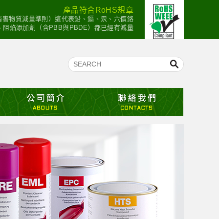
產品符合RoHS規章
：有害物質減量準則）這代表鉛、鎘、汞、六價鉻
mium）、阻焰添加劑（含PBB與PBDE）都已經有減量